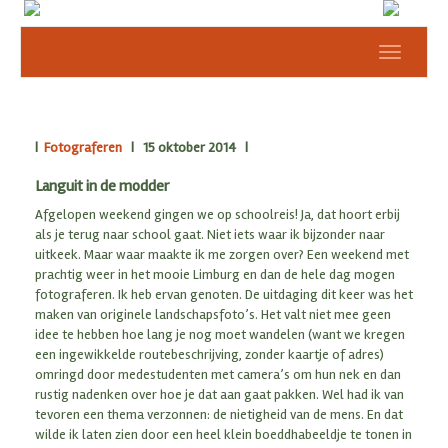
Toggle
navigat
|
Fotograferen
| 15 oktober 2014 |
Languit in de modder
Afgelopen weekend gingen we op schoolreis! Ja, dat hoort erbij
als je terug naar school gaat. Niet iets waar ik bijzonder naar
uitkeek. Maar waar maakte ik me zorgen over? Een weekend met
prachtig weer in het mooie Limburg en dan de hele dag mogen
fotograferen. Ik heb ervan genoten. De uitdaging dit keer was het
maken van originele landschapsfoto’s. Het valt niet mee geen
idee te hebben hoe lang je nog moet wandelen (want we kregen
een ingewikkelde routebeschrijving, zonder kaartje of adres)
omringd door medestudenten met camera’s om hun nek en dan
rustig nadenken over hoe je dat aan gaat pakken. Wel had ik van
tevoren een thema verzonnen: de nietigheid van de mens. En dat
wilde ik laten zien door een heel klein boeddhabeeldje te tonen in