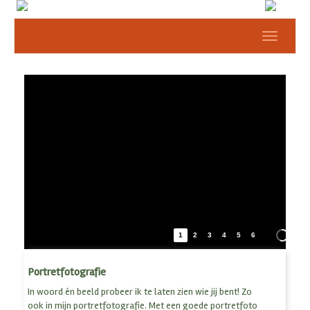
Toggle
navigat
1
2
3
4
5
6
Portretfotografie
In woord én beeld probeer ik te laten zien wie jij bent! Zo
ook in mijn portretfotografie. Met een goede portretfoto